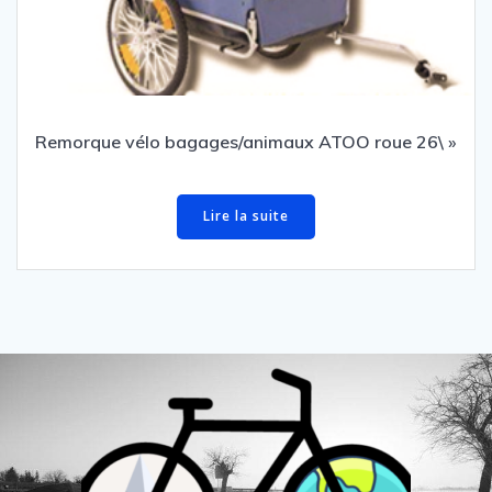
Remorque vélo bagages/animaux ATOO roue 26\ »
Lire la suite