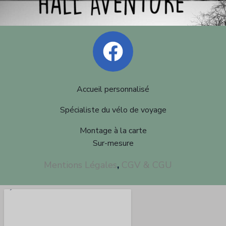
Accueil personnalisé
Spécialiste du vélo de voyage
Montage à la carte
Sur-mesure
Mentions Légales
,
CGV & CGU