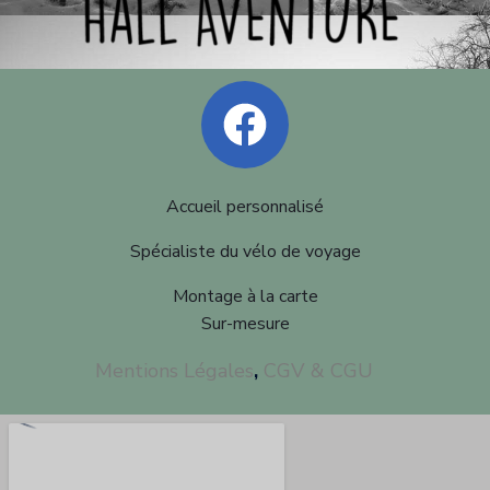
Accueil personnalisé
Spécialiste du vélo de voyage
Montage à la carte
Sur-mesure
Mentions Légales
,
CGV & CGU