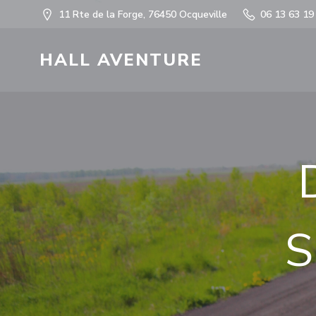
11 Rte de la Forge, 76450 Ocqueville
06 13 63 19
HALL AVENTURE
S