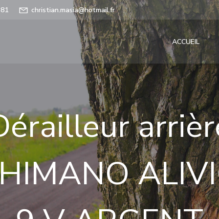
 81
christian.masia@hotmail.fr
ACCUEIL
Dérailleur arrièr
HIMANO ALIV