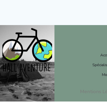
Acc
Spéciali
Mon
Mentions L