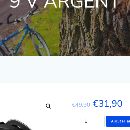
9 V ARGENT
€
31,90
€
49,90
Ajouter a