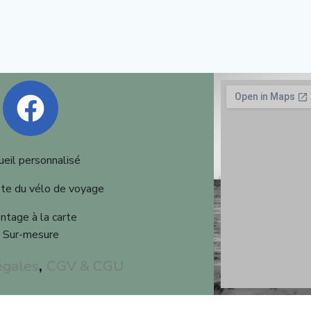
ueil personnalisé
ste du vélo de voyage
tage à la carte
Sur-mesure
égales
,
CGV & CGU