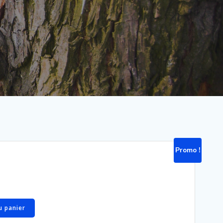
Promo !
u panier